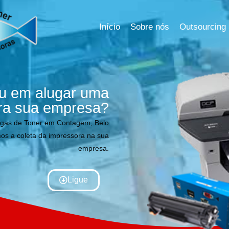
Início
Sobre nós
Outsourcing
u em alugar uma
ra sua empresa?
rgas de Toner em Contagem, Belo
os a coleta da impressora na sua
empresa.
Ligue