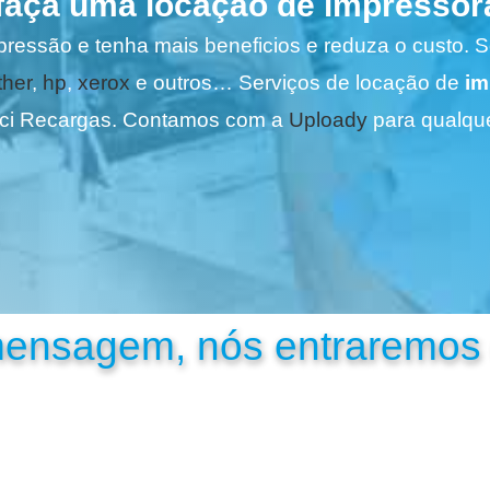
faça uma locação de impressor
pressão e tenha mais beneficios e reduza o custo. 
ther
,
hp
,
xerox
e outros… Serviços de locação de
im
ci Recargas. Contamos com a
Uploady
para qualque
mensagem, nós entraremos