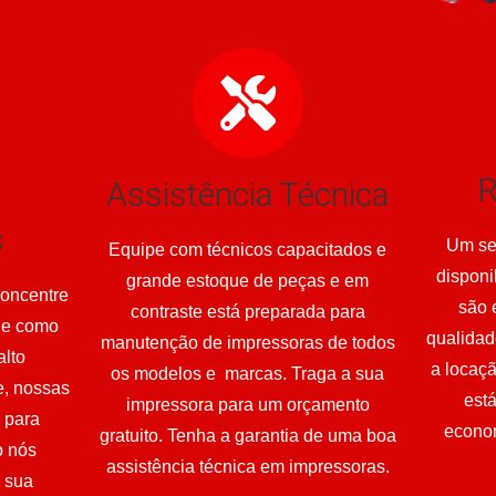
R
Assistência Técnica
s
Um se
Equipe com técnicos capacitados e
disponi
grande estoque de peças e em
concentre
são 
contraste está preparada para
 e como
qualidad
manutenção de impressoras de todos
alto
a locaç
os modelos e marcas. Traga a sua
e, nossas
est
impressora para um orçamento
s para
econom
gratuito. Tenha a garantia de uma boa
o nós
assistência técnica em impressoras.
 sua