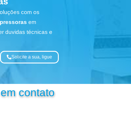
as
Soluções com os
pressoras
em
r duvidas técnicas e
Solicite a sua, ligue
 em contato