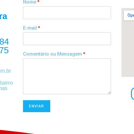
Nome
*
ra
E-mail
*
984
75
Comentário ou Mensagem
*
om.br
Bairro
nas
ENVIAR