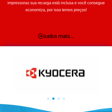
impressoras sua recarga está inclusa e você consegue
economiza, por isso temos preços!
saiba mais...