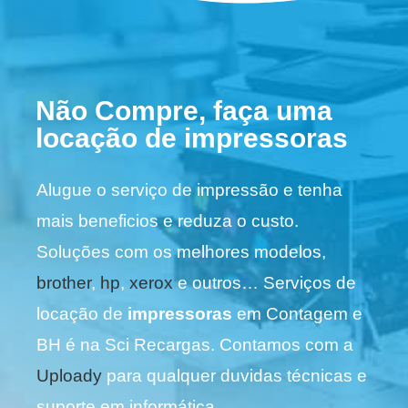
Não Compre, faça uma
locação de impressoras
Alugue o serviço de impressão e tenha
mais beneficios e reduza o custo.
Soluções com os melhores modelos,
brother
,
hp
,
xerox
e outros… Serviços de
locação de
impressoras
em Contagem e
BH é na Sci Recargas. Contamos com a
Uploady
para qualquer duvidas técnicas e
suporte em informática