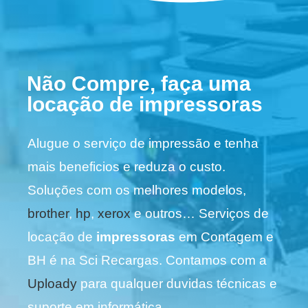
Não Compre, faça uma
locação de impressoras
Alugue o serviço de impressão e tenha
mais beneficios e reduza o custo.
Soluções com os melhores modelos,
brother
,
hp
,
xerox
e outros… Serviços de
locação de
impressoras
em Contagem e
BH é na Sci Recargas. Contamos com a
Uploady
para qualquer duvidas técnicas e
suporte em informática