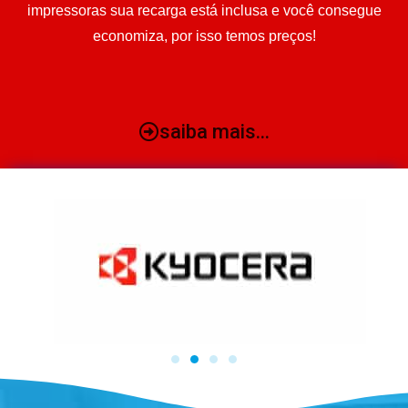
impressoras sua recarga está inclusa e você consegue
economiza, por isso temos preços!
saiba mais...