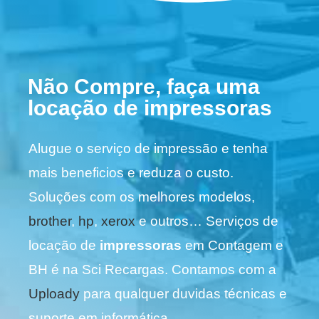
Não Compre, faça uma
locação de impressoras
Alugue o serviço de impressão e tenha
mais beneficios e reduza o custo.
Soluções com os melhores modelos,
brother
,
hp
,
xerox
e outros… Serviços de
locação de
impressoras
em Contagem e
BH é na Sci Recargas. Contamos com a
Uploady
para qualquer duvidas técnicas e
suporte em informática