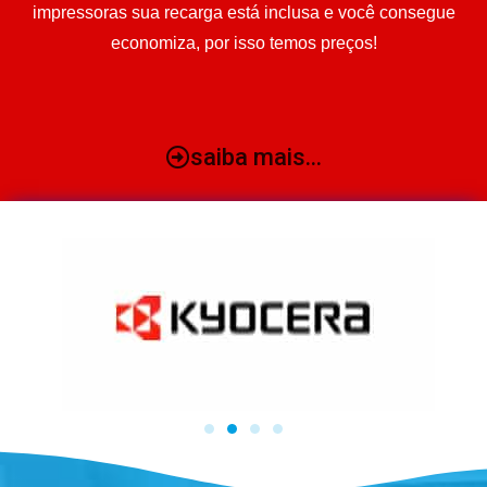
impressoras sua recarga está inclusa e você consegue
economiza, por isso temos preços!
saiba mais...