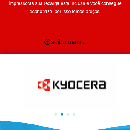
impressoras sua recarga está inclusa e você consegue
economiza, por isso temos preços!
saiba mais...