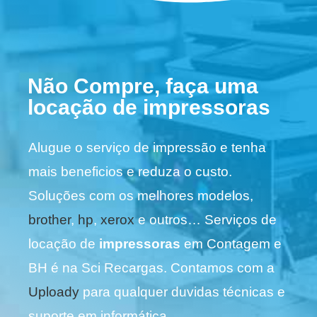
Não Compre, faça uma
locação de impressoras
Alugue o serviço de impressão e tenha
mais beneficios e reduza o custo.
Soluções com os melhores modelos,
brother
,
hp
,
xerox
e outros… Serviços de
locação de
impressoras
em Contagem e
BH é na Sci Recargas. Contamos com a
Uploady
para qualquer duvidas técnicas e
suporte em informática