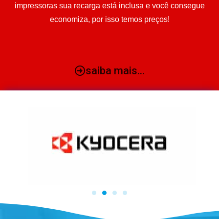
impressoras sua recarga está inclusa e você consegue
economiza, por isso temos preços!
saiba mais...