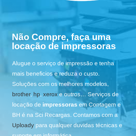
Não Compre, faça uma
locação de impressoras
Alugue o serviço de impressão e tenha
mais beneficios e reduza o custo.
Soluções com os melhores modelos,
brother
,
hp
,
xerox
e outros… Serviços de
locação de
impressoras
em Contagem e
BH é na Sci Recargas. Contamos com a
Uploady
para qualquer duvidas técnicas e
suporte em informática