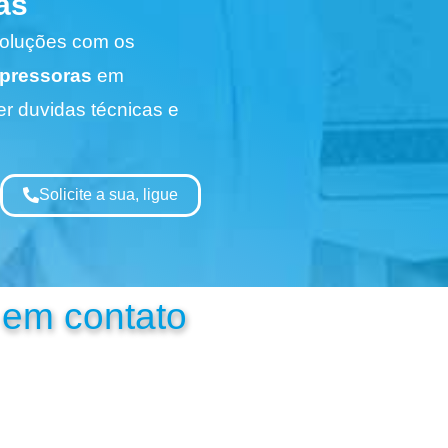
as
Soluções com os
pressoras
em
r duvidas técnicas e
Solicite a sua, ligue
 em contato