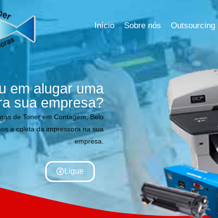
Início
Sobre nós
Outsourcing
u em alugar uma
ra sua empresa?
rgas de Toner em Contagem, Belo
os a coleta da impressora na sua
empresa.
Ligue