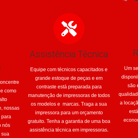
R
Assistência Técnica
s
Um se
Equipe com técnicos capacitados e
disponi
grande estoque de peças e em
concentre
são 
contraste está preparada para
 e como
qualidad
manutenção de impressoras de todos
alto
a locaç
os modelos e marcas. Traga a sua
e, nossas
est
impressora para um orçamento
s para
econom
gratuito. Tenha a garantia de uma boa
o nós
assistência técnica em impressoras.
 sua