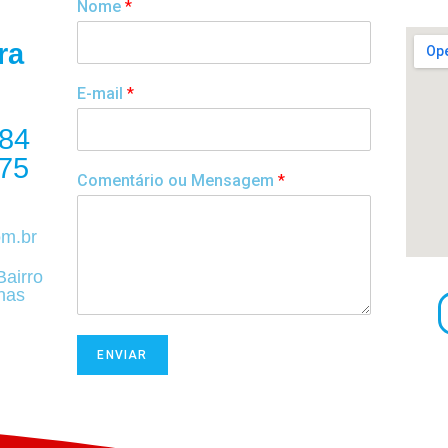
Nome
*
ra
E-mail
*
984
75
Comentário ou Mensagem
*
om.br
Bairro
nas
ENVIAR