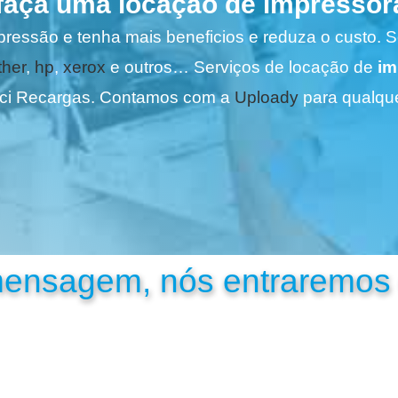
faça uma locação de impressor
pressão e tenha mais beneficios e reduza o custo. 
ther
,
hp
,
xerox
e outros… Serviços de locação de
im
ci Recargas. Contamos com a
Uploady
para qualque
mensagem, nós entraremos