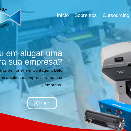
Início
Sobre nós
Outsourcing
u em alugar uma
ra sua empresa?
rgas de Toner em Contagem, Belo
os a coleta da impressora na sua
empresa.
Ligue