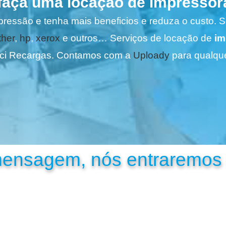
faça uma locação de impressor
pressão e tenha mais beneficios e reduza o custo. 
ther
,
hp
,
xerox
e outros… Serviços de locação de
im
ci Recargas. Contamos com a
Uploady
para qualque
mensagem, nós entraremos