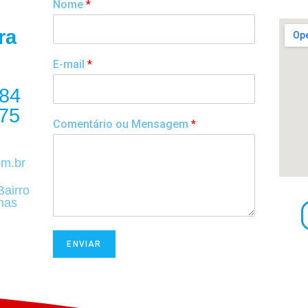
Nome
*
ra
E-mail
*
984
75
Comentário ou Mensagem
*
om.br
Bairro
nas
ENVIAR