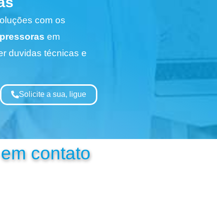
as
Soluções com os
pressoras
em
r duvidas técnicas e
Solicite a sua, ligue
 em contato