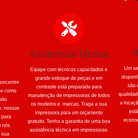
R
Assistência Técnica
s
Um se
Equipe com técnicos capacitados e
disponi
grande estoque de peças e em
concentre
são 
contraste está preparada para
 e como
qualidad
manutenção de impressoras de todos
alto
a locaç
os modelos e marcas. Traga a sua
e, nossas
est
impressora para um orçamento
s para
econom
gratuito. Tenha a garantia de uma boa
o nós
assistência técnica em impressoras.
 sua